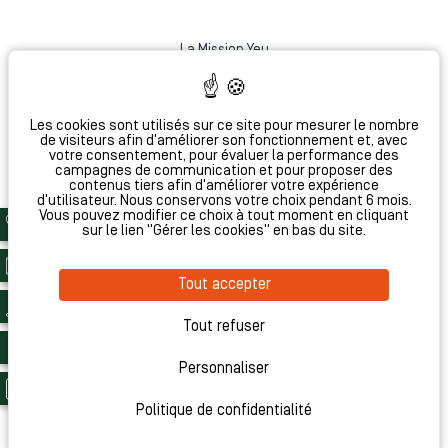
La Mission Yeu
Hotel Monte Cristo
Coq Hotel Paris
La Conversation
Les cookies sont utilisés sur ce site pour mesurer le nombre
de visiteurs afin d'améliorer son fonctionnement et, avec
votre consentement, pour évaluer la performance des
campagnes de communication et pour proposer des
contenus tiers afin d'améliorer votre expérience
Hôtel L'Antoine
d'utilisateur. Nous conservons votre choix pendant 6 mois.
Vous pouvez modifier ce choix à tout moment en cliquant
Bar 1802
sur le lien "Gérer les cookies" en bas du site.
Le Grand Dictionnaire
Tout accepter
Hôtel accessible aux personnes à mobilité réduite
Amadeus (1A) = NV : PARLBV - Sabre (AA) = YX : 602084 - Galileo /
Tout refuser
Apollo (UA) = YX : H6635 - Worldspan (1P) = YX : CDGLB - DHISCO (WB) =
YX : 41931
Site Officiel - Tous droits réservés - La Belle Ville © 2026 - Conception &
Personnaliser
réalisation :
Agence WEBCOM
Politique de confidentialité